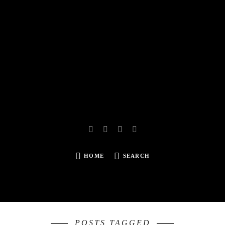
Reissbach | Photography
HOME
SEARCH
SEARCH
FOR:
POSTS TAGGED