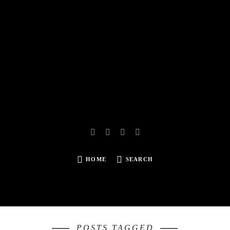
Reissbach | Photography
HOME
SEARCH
SEARCH
FOR:
POSTS TAGGED