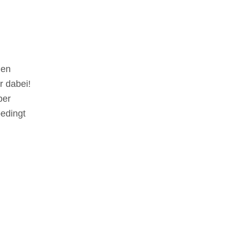
hen
r dabei!
ber
edingt